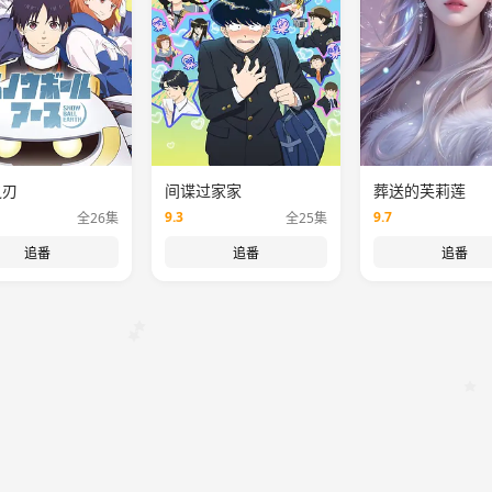
之刃
间谍过家家
葬送的芙莉莲
9.3
9.7
全26集
全25集
追番
追番
追番