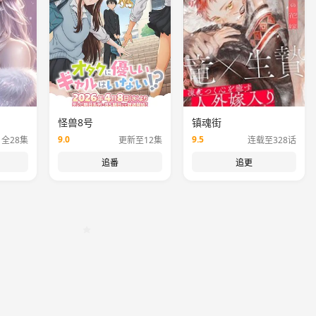
怪兽8号
镇魂街
9.0
9.5
全28集
更新至12集
连载至328话
追番
追更