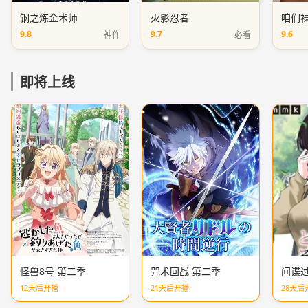
钢之炼金术师
火影忍者
咱们
9.8
9.7
9.6
神作
必看
即将上线
怪兽8号 第二季
咒术回战 第二季
间谍过
12天后开播
21天后开播
28天后