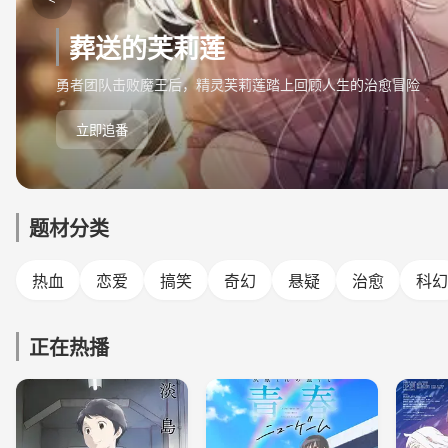
葬送的芙莉莲
勇者团队击败魔王后，精灵芙莉莲踏上回顾人生的治愈冒险
立即追番
题材分类
热血
恋爱
搞笑
奇幻
悬疑
治愈
科幻
正在热播
更新