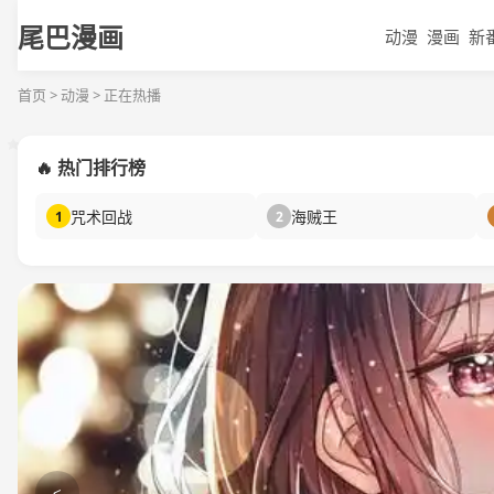
尾巴漫画
动漫
漫画
新
首页 > 动漫 > 正在热播
🔥 热门排行榜
咒术回战
海贼王
1
2
<