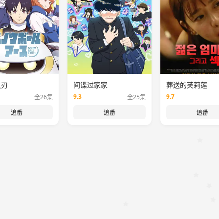
之刃
间谍过家家
葬送的芙莉莲
9.3
9.7
全26集
全25集
追番
追番
追番