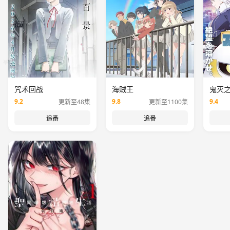
咒术回战
海贼王
鬼灭
9.2
9.8
9.4
更新至48集
更新至1100集
追番
追番