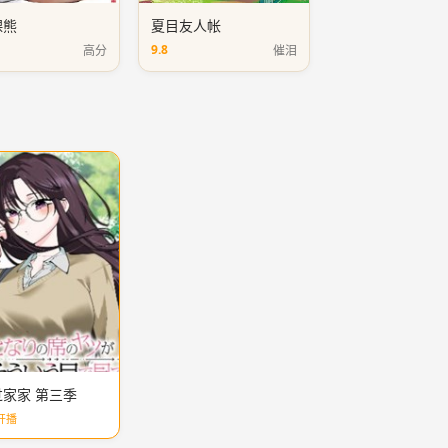
裸熊
夏目友人帐
9.8
高分
催泪
家家 第三季
开播