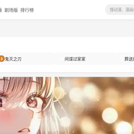
番
剧场版
排行榜
鬼灭之刃
间谍过家家
葬送
3
4
5