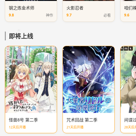
钢之炼金术师
火影忍者
咱们
9.8
9.7
9.6
神作
必看
即将上线
怪兽8号 第二季
咒术回战 第二季
间谍过
12天后开播
21天后开播
28天后