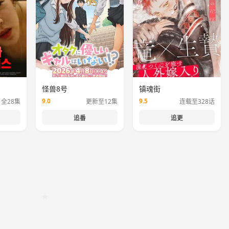
怪兽8号
镇魂街
9.0
9.5
全28集
更新至12集
连载至328话
追番
追更