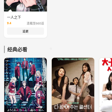
一人之下
9.4
连载至660话
追更
经典必看